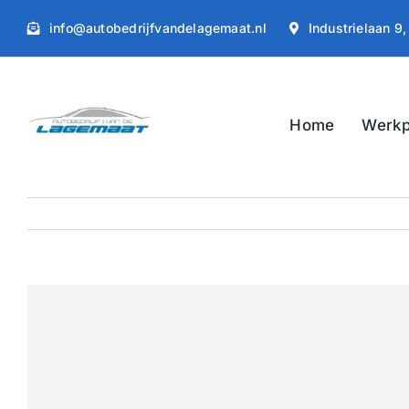
Ga
info@autobedrijfvandelagemaat.nl
Industrielaan 9
naar
inhoud
Home
Werkp
Bekijk
grotere
afbeelding