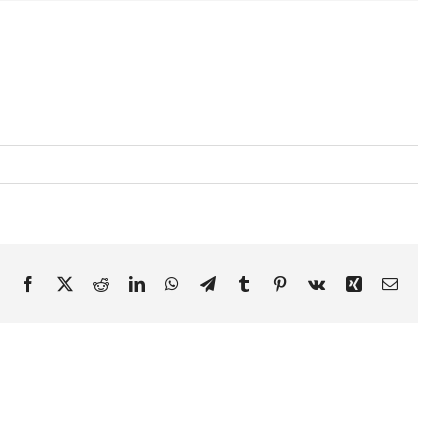
Facebook
X
Reddit
LinkedIn
WhatsApp
Telegram
Tumblr
Pinterest
Vk
Xing
E-
mail